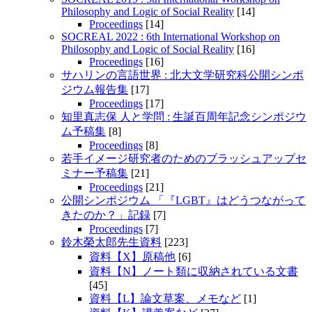
Philosophy and Logic of Social Reality
[14]
Proceedings
[14]
SOCREAL 2022 : 6th International Workshop on
Philosophy and Logic of Social Reality
[16]
Proceedings
[16]
サハリンの言語世界 : 北大文学研究科公開シンポ
ジウム報告集
[17]
Proceedings
[17]
知里真志保 人と学問 : 生誕百周年記念シンポジウ
ム予稿集
[8]
Proceedings
[8]
若手イメージ研究者のためのブラッシュアップセ
ミナー予稿集
[21]
Proceedings
[21]
公開シンポジウム 「『LGBT』はどうつながって
きたのか？」記録
[7]
Proceedings
[7]
鈴木榮太郎先生資料
[223]
資料【X】原稿他
[6]
資料【N】ノート類に収納されている文書
[45]
資料【L】論文草案、メモなど
[1]