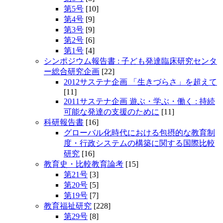
第5号
[10]
第4号
[9]
第3号
[9]
第2号
[6]
第1号
[4]
シンポジウム報告書 : 子ども発達臨床研究センタ
ー総合研究企画
[22]
2012サステナ企画 「生きづらさ」を超えて
[11]
2011サステナ企画 遊ぶ・学ぶ・働く : 持続
可能な発達の支援のために
[11]
科研報告書
[16]
グローバル化時代における包摂的な教育制
度・行政システムの構築に関する国際比較
研究
[16]
教育史・比較教育論考
[15]
第21号
[3]
第20号
[5]
第19号
[7]
教育福祉研究
[228]
第29号
[8]