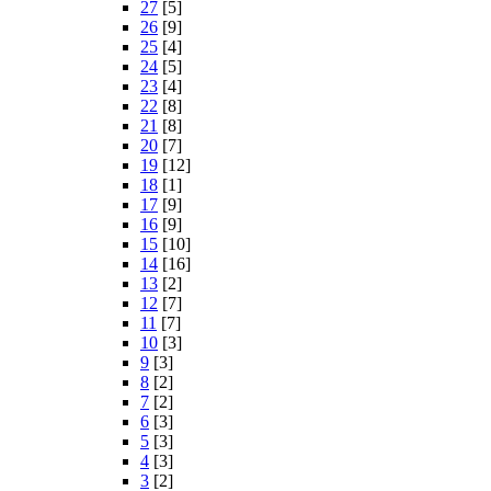
27
[5]
26
[9]
25
[4]
24
[5]
23
[4]
22
[8]
21
[8]
20
[7]
19
[12]
18
[1]
17
[9]
16
[9]
15
[10]
14
[16]
13
[2]
12
[7]
11
[7]
10
[3]
9
[3]
8
[2]
7
[2]
6
[3]
5
[3]
4
[3]
3
[2]