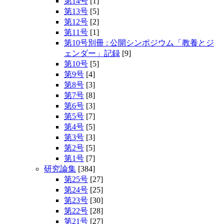
第14号
[1]
第13号
[5]
第12号
[2]
第11号
[1]
第10号別冊 : 公開シンポジウム「教養とジ
ェンダー」記録
[9]
第10号
[5]
第9号
[4]
第8号
[3]
第7号
[8]
第6号
[3]
第5号
[7]
第4号
[5]
第3号
[3]
第2号
[5]
第1号
[7]
研究論集
[384]
第25号
[27]
第24号
[25]
第23号
[30]
第22号
[28]
第21号
[27]