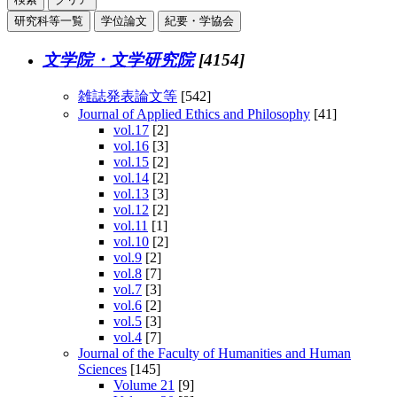
研究科等一覧
学位論文
紀要・学協会
文学院・文学研究院
[4154]
雑誌発表論文等
[542]
Journal of Applied Ethics and Philosophy
[41]
vol.17
[2]
vol.16
[3]
vol.15
[2]
vol.14
[2]
vol.13
[3]
vol.12
[2]
vol.11
[1]
vol.10
[2]
vol.9
[2]
vol.8
[7]
vol.7
[3]
vol.6
[2]
vol.5
[3]
vol.4
[7]
Journal of the Faculty of Humanities and Human
Sciences
[145]
Volume 21
[9]