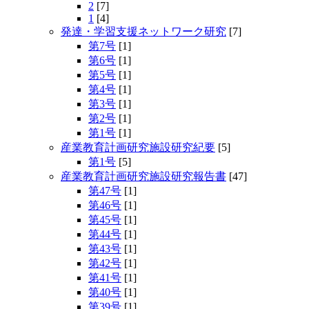
2
[7]
1
[4]
発達・学習支援ネットワーク研究
[7]
第7号
[1]
第6号
[1]
第5号
[1]
第4号
[1]
第3号
[1]
第2号
[1]
第1号
[1]
産業教育計画研究施設研究紀要
[5]
第1号
[5]
産業教育計画研究施設研究報告書
[47]
第47号
[1]
第46号
[1]
第45号
[1]
第44号
[1]
第43号
[1]
第42号
[1]
第41号
[1]
第40号
[1]
第39号
[1]