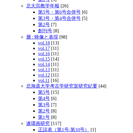
北大宗教学年報
[26]
第5号・第6号合併号
[6]
第3号・第4号合併号
[5]
第2号
[7]
創刊号
[8]
層 : 映像と表現
[98]
vol.18
[13]
vol.17
[11]
vol.16
[11]
vol.15
[14]
vol.14
[11]
vol.13
[11]
vol.12
[11]
vol.11
[16]
北海道大学考古学研究室研究紀要
[44]
第5号
[15]
第4号
[6]
第3号
[7]
第2号
[8]
第1号
[8]
連環画研究
[117]
正誤表（第1号‐第10号）
[1]