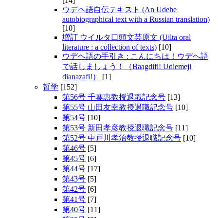
[14]
ウデヘ語自伝テキスト (An Udehe
autobiographical text with a Russian translation)
[10]
増訂 ウイルタ口頭文芸原文 (Uilta oral
literature : a collection of texts)
[10]
ウデヘ語の手引き : こんにちは！ウデヘ語
で話しましょう！（Baagdifi! Udiemeji
dianazafi!）
[1]
哲学
[152]
第56号 千葉惠教授退職記念号
[13]
第55号 山田友幸教授退職記念号
[10]
第54号
[10]
第53号 新田孝彦教授退職記念号
[11]
第52号 中戸川孝治教授退職記念号
[10]
第46号
[5]
第45号
[6]
第44号
[17]
第43号
[5]
第42号
[6]
第41号
[7]
第40号
[11]