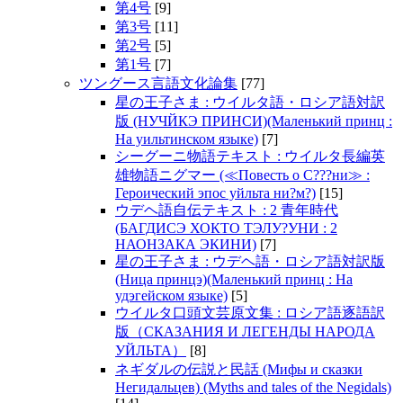
第4号
[9]
第3号
[11]
第2号
[5]
第1号
[7]
ツングース言語文化論集
[77]
星の王子さま : ウイルタ語・ロシア語対訳
版 (НУЧЙКЭ ПРИНСИ)(Маленький принц :
На уильтинском языке)
[7]
シーグーニ物語テキスト : ウイルタ長編英
雄物語ニグマー (≪Повесть о С???ни≫ :
Героический эпос уйльта ни?м?)
[15]
ウデヘ語自伝テキスト : 2 青年時代
(БАГДИСЭ ХОКТО ТЭЛУ?УНИ : 2
НАОНЗАКА ЭКИНИ)
[7]
星の王子さま : ウデヘ語・ロシア語対訳版
(Ница принцэ)(Маленький принц : На
удэгейском языке)
[5]
ウイルタ口頭文芸原文集 : ロシア語逐語訳
版（СКАЗАНИЯ И ЛЕГЕНДЫ НАРОДА
УЙЛЬТА）
[8]
ネギダルの伝説と民話 (Мифы и сказки
Негидальцев) (Myths and tales of the Negidals)