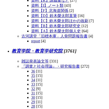
資料【K】講義案など
[27]
資料【I】ノート類
[43]
資料【F】北海道関係
[2]
資料【D】鈴木榮太郎直筆
[16]
資料【C】鈴木榮太郎ほかの抜刷
[7]
資料【B】鈴木榮太郎研究史
[12]
資料【A】鈴木榮太郎個人史
[64]
古河講堂「旧標本庫」人骨問題報告書
[4]
report
[4]
教育学院・教育学研究院
[3761]
雑誌発表論文等
[331]
『調査と社会理論』・研究報告書
[272]
36
[11]
35
[15]
34
[11]
33
[15]
32
[9]
31
[15]
30
[15]
29
[11]
28
[15]