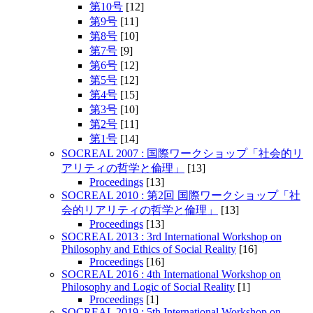
第10号
[12]
第9号
[11]
第8号
[10]
第7号
[9]
第6号
[12]
第5号
[12]
第4号
[15]
第3号
[10]
第2号
[11]
第1号
[14]
SOCREAL 2007 : 国際ワークショップ「社会的リ
アリティの哲学と倫理」
[13]
Proceedings
[13]
SOCREAL 2010 : 第2回 国際ワークショップ「社
会的リアリティの哲学と倫理」
[13]
Proceedings
[13]
SOCREAL 2013 : 3rd International Workshop on
Philosophy and Ethics of Social Reality
[16]
Proceedings
[16]
SOCREAL 2016 : 4th International Workshop on
Philosophy and Logic of Social Reality
[1]
Proceedings
[1]
SOCREAL 2019 : 5th International Workshop on