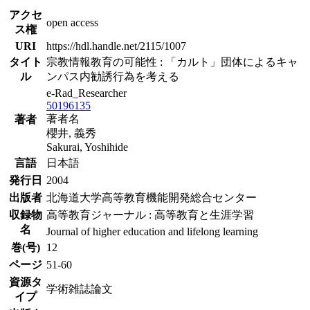
アクセ
open access
ス権
URI
https://hdl.handle.net/2115/1007
タイト
宗教情報教育の可能性 : 「カルト」団体によるキャ
ル
ンパス内勧誘行為を考える
e-Rad_Researcher
50196135
著者名
著者
櫻井, 義秀
Sakurai, Yoshihide
言語
日本語
発行日
2004
出版者
北海道大学高等教育機能開発総合センター
収録物
高等教育ジャーナル : 高等教育と生涯学習
名
Journal of higher education and lifelong learning
巻(号)
12
ページ
51-60
資源タ
学術雑誌論文
イプ