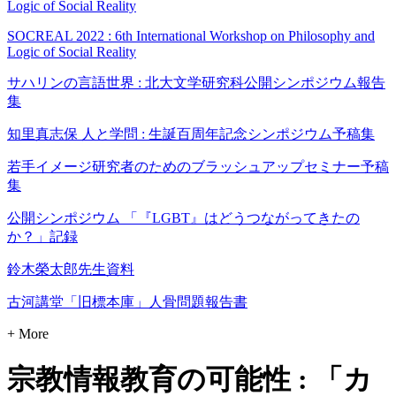
Logic of Social Reality
SOCREAL 2022 : 6th International Workshop on Philosophy and
Logic of Social Reality
サハリンの言語世界 : 北大文学研究科公開シンポジウム報告
集
知里真志保 人と学問 : 生誕百周年記念シンポジウム予稿集
若手イメージ研究者のためのブラッシュアップセミナー予稿
集
公開シンポジウム 「『LGBT』はどうつながってきたの
か？」記録
鈴木榮太郎先生資料
古河講堂「旧標本庫」人骨問題報告書
+ More
宗教情報教育の可能性 : 「カ