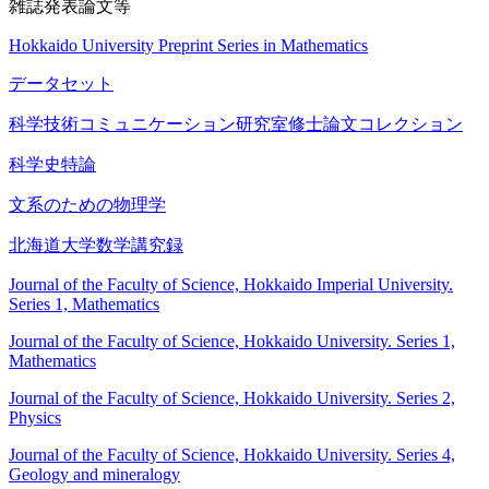
雑誌発表論文等
Hokkaido University Preprint Series in Mathematics
データセット
科学技術コミュニケーション研究室修士論文コレクション
科学史特論
文系のための物理学
北海道大学数学講究録
Journal of the Faculty of Science, Hokkaido Imperial University.
Series 1, Mathematics
Journal of the Faculty of Science, Hokkaido University. Series 1,
Mathematics
Journal of the Faculty of Science, Hokkaido University. Series 2,
Physics
Journal of the Faculty of Science, Hokkaido University. Series 4,
Geology and mineralogy