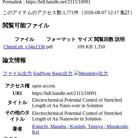
Permalink : https://hdl.handle.net/2115/10091
このアイテムのアクセス数:
1,771
件
（
2026-08-07
12:17 集計
）
閲覧可能ファイル
ファイル
フォーマット
サイズ
閲覧回数
説明
ChemLett_v34p1336
pdf
109 KB
1,350
論文情報
ファイル出力
EndNote Basic出力
Mendeley出力
アクセス権
open access
URI
https://hdl.handle.net/2115/10091
Electrochemical Potential Control of Stretched
タイトル
Length of Au Nano-wire in Solution
その他のタ
Electrochemical Potential Control of Stretched
Length of Au Nanowire in Solution
イトル
Kiguchi, Manabu ; Konishi, Tatsuya ; Murakoshi,
著者
Kei