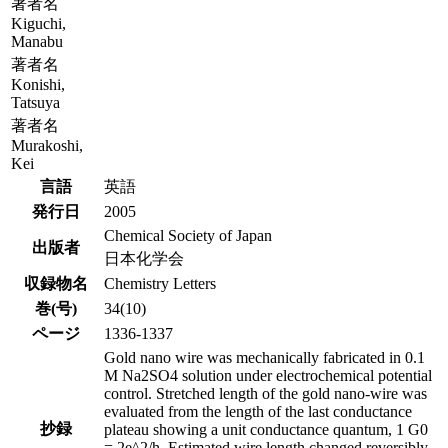
著者名
Kiguchi,
Manabu
著者名
Konishi,
Tatsuya
著者名
Murakoshi,
Kei
言語
英語
発行日
2005
Chemical Society of Japan
出版者
日本化学会
収録物名
Chemistry Letters
巻(号)
34(10)
ページ
1336-1337
Gold nano wire was mechanically fabricated in 0.1
M Na2SO4 solution under electrochemical potential
control. Stretched length of the gold nano-wire was
evaluated from the length of the last conductance
抄録
plateau showing a unit conductance quantum, 1 G0
= 2e^2/h. Estimated wire length changed reversibly