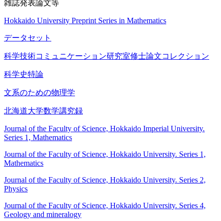
雑誌発表論文等
Hokkaido University Preprint Series in Mathematics
データセット
科学技術コミュニケーション研究室修士論文コレクション
科学史特論
文系のための物理学
北海道大学数学講究録
Journal of the Faculty of Science, Hokkaido Imperial University.
Series 1, Mathematics
Journal of the Faculty of Science, Hokkaido University. Series 1,
Mathematics
Journal of the Faculty of Science, Hokkaido University. Series 2,
Physics
Journal of the Faculty of Science, Hokkaido University. Series 4,
Geology and mineralogy