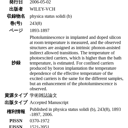
発行日
2006-05-02
出版者
WILEY-VCH
収録物名
physica status solidi (b)
巻(号)
243(8)
ページ
1893-1897
Photoluminescence in implanted and doped silicon
at room temperature is measured, and the observed
structures are assigned as intrinsic phonon-assisted
indirect allowed transitions. The temperature of
photoexcited carriers, which is higher than the bath
抄録
temperature, is estimated. For confined carriers
produced by boron implantation the temperature
dependence of the effective temperature of the
excited carriers is the same for the different samples,
but an enhancement of the photoluminescence is
observed.
資源タイプ
学術雑誌論文
出版タイプ
Accepted Manuscript
Published in physica status solidi (b), 243(8), 1893
権利情報
-1897, 2006.
PISSN
0370-1972
EISSN
1521-3951