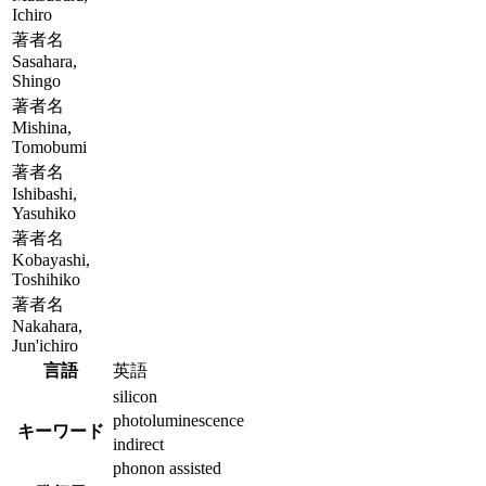
Ichiro
著者名
Sasahara,
Shingo
著者名
Mishina,
Tomobumi
著者名
Ishibashi,
Yasuhiko
著者名
Kobayashi,
Toshihiko
著者名
Nakahara,
Jun'ichiro
言語
英語
silicon
photoluminescence
キーワード
indirect
phonon assisted