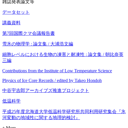
雑誌発表論文等
データセット
講義資料
第7回国際クマ会議報告書
雪氷の物理学 : 論文集 / 大浦浩文編
細胞レベルにおける生物の凍害と耐凍性 : 論文集 / 朝比奈英
三編
Contributions from the Institute of Low Temperature Science
Physics of Ice Core Records / edited by Takeo Hondoh
中谷宇吉郎アーカイブズ推進プロジェクト
低温科学
平成25年度北海道大学低温科学研究所共同利用研究集会『氷
河変動の地域性に関する地理的検討』
+ More