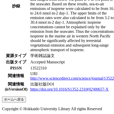
the seawater. Based on these results, sea-to-air
抄録
emissions of isoprene were calculated to be from 16
to 24.6 nmol m-2 day-1. The upper limits of the
emission rates were also calculated to be from 3.2 to
30.4 nmol m-2 day-1. Atmospheric isoprene
concentrations cannot be explained only by the
emission from the seawater. Thus the concentrations
isoprene in the marine air in western North Pacific
should be significantly affected by terrestrial
vegetational emission and subsequent long-range
atmospheric transport of isoprene.
資源タイプ
学術雑誌論文
出版タイプ
Accepted Manuscript
PISSN
13522310
URI
関連情報
http://www.sciencedirect.com/science/journal/1352
関連情報
出版社版DOI
(isVersionOf)
https://doi.org/10.1016/S1352-2310(02)00657-X
ホームへ戻る
Copyright © Hokkaido University Library All rights Reserved