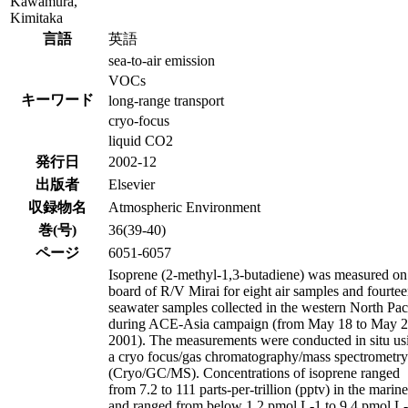
Kawamura,
Kimitaka
言語
英語
sea-to-air emission
VOCs
キーワード
long-range transport
cryo-focus
liquid CO2
発行日
2002-12
出版者
Elsevier
収録物名
Atmospheric Environment
巻(号)
36(39-40)
ページ
6051-6057
Isoprene (2-methyl-1,3-butadiene) was measured on
board of R/V Mirai for eight air samples and fourte
seawater samples collected in the western North Pac
during ACE-Asia campaign (from May 18 to May 2
2001). The measurements were conducted in situ us
a cryo focus/gas chromatography/mass spectrometry
(Cryo/GC/MS). Concentrations of isoprene ranged
from 7.2 to 111 parts-per-trillion (pptv) in the marine 
and ranged from below 1.2 pmol L-1 to 9.4 pmol L-