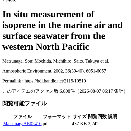
In situ measurement of
isoprene in the marine air and
surface seawater from the
western North Pacific
Matsunaga, Sou; Mochida, Michihiro; Saito, Takuya et al.
Atmospheric Environment, 2002, 36(39-40), 6051-6057
Permalink : https://hdl.handle.net/2115/10510
このアイテムのアクセス数:
6,808
件
（
2026-08-07
06:17 集計
）
閲覧可能ファイル
ファイル
フォーマット
サイズ
閲覧回数
説明
MatsunagaAE02416
pdf
437 KB
2,245