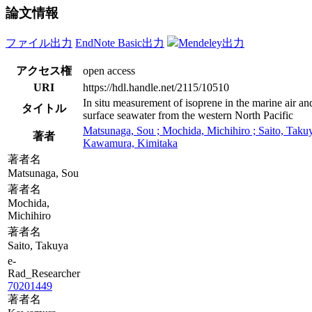
論文情報
ファイル出力
EndNote Basic出力
Mendeley出力
アクセス権
open access
URI
https://hdl.handle.net/2115/10510
In situ measurement of isoprene in the marine air an
タイトル
surface seawater from the western North Pacific
Matsunaga, Sou ; Mochida, Michihiro ; Saito, Takuy
著者
Kawamura, Kimitaka
著者名
Matsunaga, Sou
著者名
Mochida,
Michihiro
著者名
Saito, Takuya
e-
Rad_Researcher
70201449
著者名