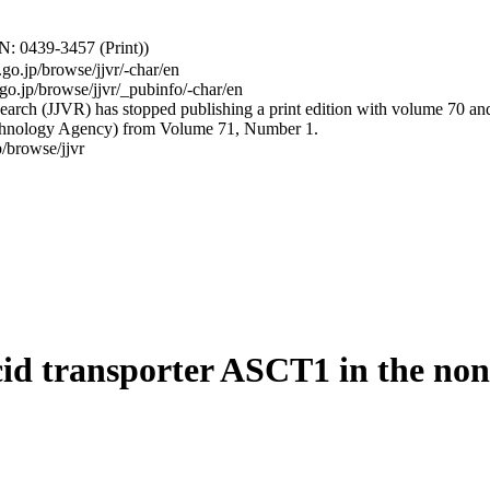
: 0439-3457 (Print))
.go.jp/browse/jjvr/-char/en
.go.jp/browse/jjvr/_pubinfo/-char/en
arch (JJVR) has stopped publishing a print edition with volume 70 and b
hnology Agency) from Volume 71, Number 1.
/browse/jjvr
cid transporter ASCT1 in the non