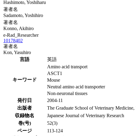
Hashimoto, Yoshiharu
著者名
Sadamoto, Yoshihiro
著者名
Konno, Akihiro
e-Rad_Researcher
10178402
著者名
Kon, Yasuhiro
言語
英語
Amino acid transport
ASCT1
キーワード
Mouse
Neutral amino acid transporter
Non-neuronal tissues
発行日
2004-11
出版者
The Graduate School of Veterinary Medicine,
収録物名
Japanese Journal of Veterinary Research
巻(号)
52(3)
ページ
113-124