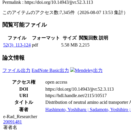
Permalink : https://doi.org/10.14943/jjvr.52.3.113
このアイテムのアクセス数:
7,345
件
（
2026-08-07
13:53 集計
）
閲覧可能ファイル
ファイル
フォーマット
サイズ
閲覧回数
説明
52(3)_113-124
pdf
5.58 MB
2,215
論文情報
ファイル出力
EndNote Basic出力
Mendeley出力
アクセス権
open access
DOI
https://doi.org/10.14943/jjvr.52.3.113
URI
https://hdl.handle.net/2115/10517
タイトル
Distribution of neutral amino acid transporte
著者
Hashimoto, Yoshiharu ; Sadamoto, Yoshihiro ;
e-Rad_Researcher
20091481
著者名