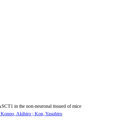
r ASCT1 in the non-neuronal tissued of mice
 Konno, Akihiro ; Kon, Yasuhiro