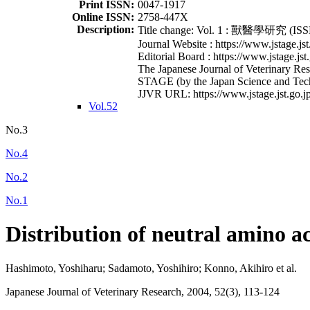
Print ISSN:
0047-1917
Online ISSN:
2758-447X
Description:
Title change: Vol. 1 : 獸醫學研究 (ISSN
Journal Website : https://www.jstage.jst
Editorial Board : https://www.jstage.jst
The Japanese Journal of Veterinary Rese
STAGE (by the Japan Science and Tec
JJVR URL: https://www.jstage.jst.go.jp
Vol.52
No.3
No.4
No.2
No.1
Distribution of neutral amino a
Hashimoto, Yoshiharu; Sadamoto, Yoshihiro; Konno, Akihiro et al.
Japanese Journal of Veterinary Research, 2004, 52(3), 113-124