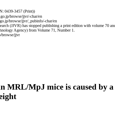
: 0439-3457 (Print))
.go.jp/browse/jjvr/-char/en
.go.jp/browse/jjvr/_pubinfo/-char/en
arch (JJVR) has stopped publishing a print edition with volume 70 and b
hnology Agency) from Volume 71, Number 1.
/browse/jjvr
in MRL/MpJ mice is caused by a n
eight