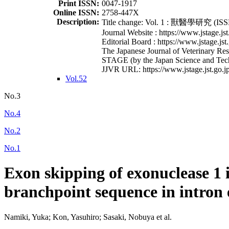
Print ISSN:
0047-1917
Online ISSN:
2758-447X
Description:
Title change: Vol. 1 : 獸醫學研究 (ISSN
Journal Website : https://www.jstage.jst
Editorial Board : https://www.jstage.jst
The Japanese Journal of Veterinary Rese
STAGE (by the Japan Science and Tec
JJVR URL: https://www.jstage.jst.go.jp
Vol.52
No.3
No.4
No.2
No.1
Exon skipping of exonuclease 1 
branchpoint sequence in intron 
Namiki, Yuka; Kon, Yasuhiro; Sasaki, Nobuya et al.