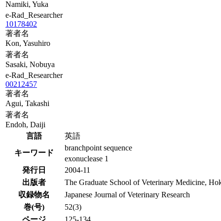
Namiki, Yuka
e-Rad_Researcher
10178402
著者名
Kon, Yasuhiro
著者名
Sasaki, Nobuya
e-Rad_Researcher
00212457
著者名
Agui, Takashi
著者名
Endoh, Daiji
言語
英語
branchpoint sequence
キーワード
exonuclease 1
発行日
2004-11
出版者
The Graduate School of Veterinary Medicine, Ho
収録物名
Japanese Journal of Veterinary Research
巻(号)
52(3)
ページ
125-134