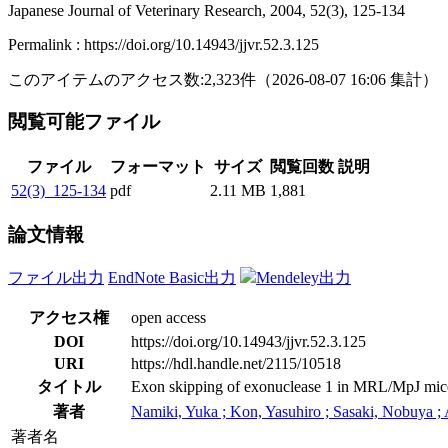
Japanese Journal of Veterinary Research, 2004, 52(3), 125-134
Permalink : https://doi.org/10.14943/jjvr.52.3.125
このアイテムのアクセス数:
2,323
件
（
2026-08-07
16:06 集計
）
閲覧可能ファイル
ファイル
フォーマット
サイズ
閲覧回数
説明
52(3)_125-134
pdf
2.11 MB
1,881
論文情報
ファイル出力
EndNote Basic出力
Mendeley出力
アクセス権
open access
DOI
https://doi.org/10.14943/jjvr.52.3.125
URI
https://hdl.handle.net/2115/10518
タイトル
Exon skipping of exonuclease 1 in MRL/MpJ mice is
著者
Namiki, Yuka ; Kon, Yasuhiro ; Sasaki, Nobuya ; 
著者名