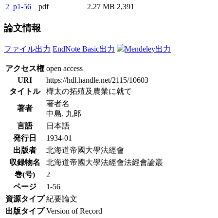
2_p1-56
pdf
2.27 MB
2,391
論文情報
ファイル出力
EndNote Basic出力
Mendeley出力
アクセス権
open access
URI
https://hdl.handle.net/2115/10603
タイトル
樺太の拓殖及農業に就て
著者名
著者
中島, 九郎
言語
日本語
発行日
1934-01
出版者
北海道帝國大學法經會
収録物名
北海道帝國大學法經會法經會論叢
巻(号)
2
ページ
1-56
資源タイプ
紀要論文
出版タイプ
Version of Record