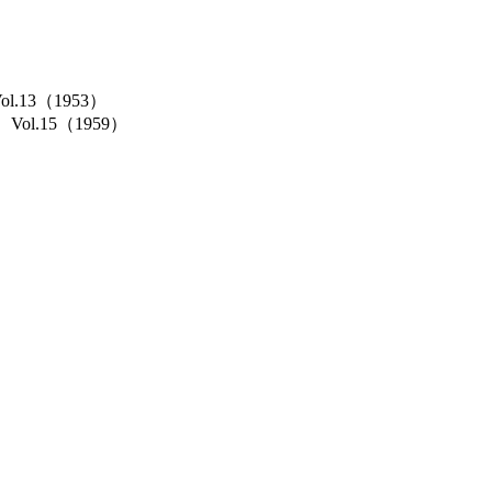
Vol.13（1953）
cs）Vol.15（1959）