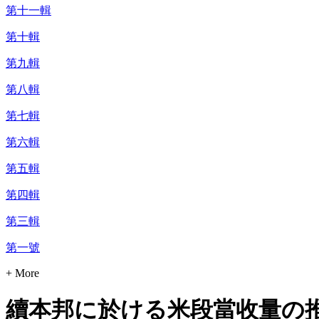
第十一輯
第十輯
第九輯
第八輯
第七輯
第六輯
第五輯
第四輯
第三輯
第一號
+ More
續本邦に於ける米段當收量の