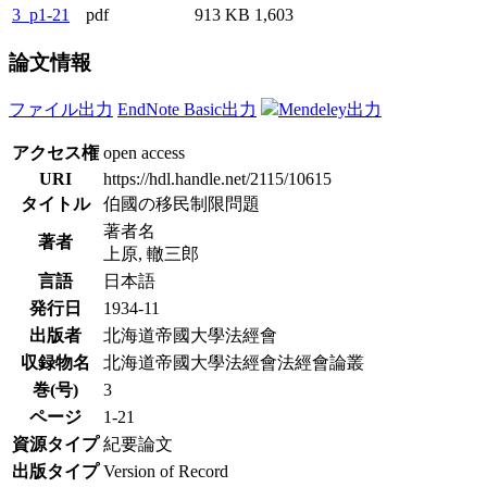
3_p1-21
pdf
913 KB
1,603
論文情報
ファイル出力
EndNote Basic出力
Mendeley出力
アクセス権
open access
URI
https://hdl.handle.net/2115/10615
タイトル
伯國の移民制限問題
著者名
著者
上原, 轍三郎
言語
日本語
発行日
1934-11
出版者
北海道帝國大學法經會
収録物名
北海道帝國大學法經會法經會論叢
巻(号)
3
ページ
1-21
資源タイプ
紀要論文
出版タイプ
Version of Record