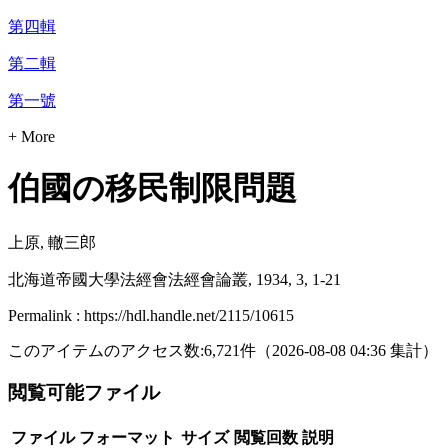
第四輯
第二輯
第一號
+ More
伯國の移民制限問題
上原, 轍三郎
北海道帝國大學法經會法經會論叢, 1934, 3, 1-21
Permalink : https://hdl.handle.net/2115/10615
このアイテムのアクセス数:
6,721
件
（
2026-08-08
04:36 集計
）
閲覧可能ファイル
ファイル
フォーマット
サイズ
閲覧回数
説明