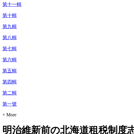
第十一輯
第十輯
第九輯
第八輯
第七輯
第六輯
第五輯
第四輯
第二輯
第一號
+ More
明治維新前の北海道租税制度志