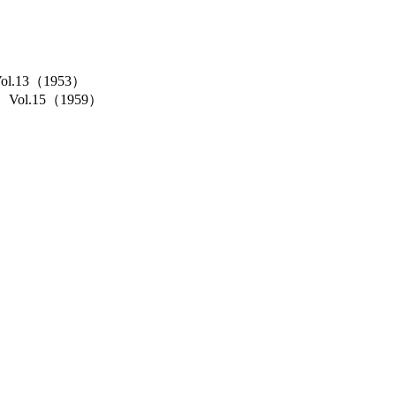
Vol.13（1953）
cs）Vol.15（1959）