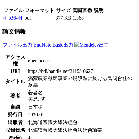
ファイル
フォーマット
サイズ
閲覧回数
説明
4_p36-44
pdf
377 KB
1,368
論文情報
ファイル出力
EndNote Basic出力
Mendeley出力
アクセス
open access
権
URI
https://hdl.handle.net/2115/10627
滿蒙農業移民事業の現段階に於ける民間會社の
タイトル
意義
著者名
著者
矢島, 武
言語
日本語
発行日
1936-01
出版者
北海道帝國大學法經會
収録物名
北海道帝國大學法經會法經會論叢
巻(号)
4