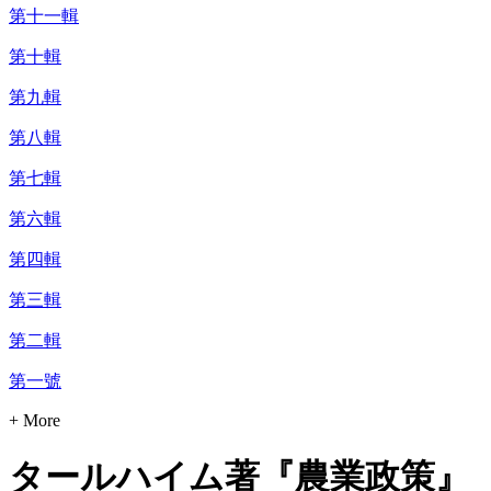
第十一輯
第十輯
第九輯
第八輯
第七輯
第六輯
第四輯
第三輯
第二輯
第一號
+ More
タールハイム著『農業政策』