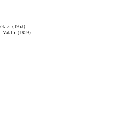
Vol.13（1953）
cs）Vol.15（1959）