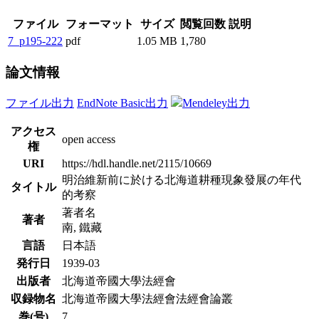
ファイル
フォーマット
サイズ
閲覧回数
説明
7_p195-222
pdf
1.05 MB
1,780
論文情報
ファイル出力
EndNote Basic出力
Mendeley出力
アクセス
open access
権
URI
https://hdl.handle.net/2115/10669
明治維新前に於ける北海道耕種現象發展の年代
タイトル
的考察
著者名
著者
南, 鐵藏
言語
日本語
発行日
1939-03
出版者
北海道帝國大學法經會
収録物名
北海道帝國大學法經會法經會論叢
巻(号)
7