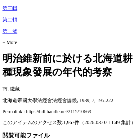
第三輯
第二輯
第一號
+ More
明治維新前に於ける北海道耕
種現象發展の年代的考察
南, 鐵藏
北海道帝國大學法經會法經會論叢, 1939, 7, 195-222
Permalink : https://hdl.handle.net/2115/10669
このアイテムのアクセス数:
1,967
件
（
2026-08-07
11:49 集計
）
閲覧可能ファイル