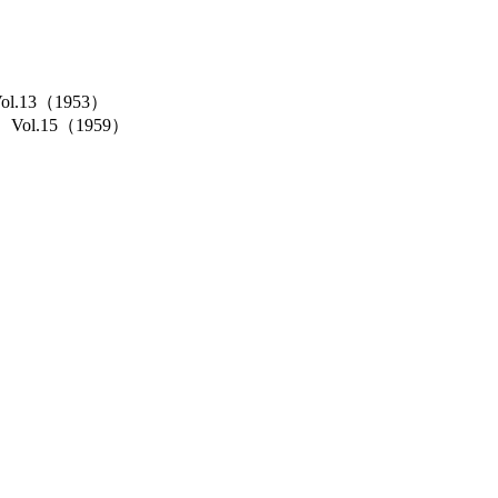
Vol.13（1953）
cs）Vol.15（1959）