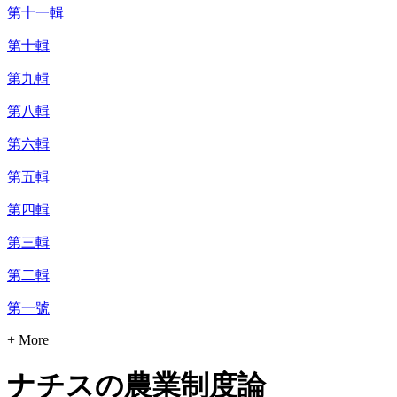
第十一輯
第十輯
第九輯
第八輯
第六輯
第五輯
第四輯
第三輯
第二輯
第一號
+ More
ナチスの農業制度論