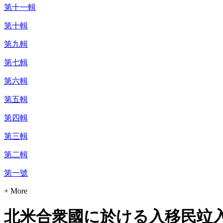
第十一輯
第十輯
第九輯
第七輯
第六輯
第五輯
第四輯
第三輯
第二輯
第一號
+ More
北米合衆國に於ける入移民竝