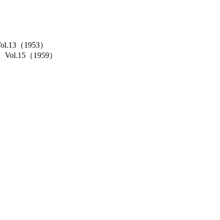
Vol.13（1953）
cs）Vol.15（1959）