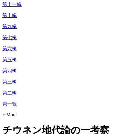
第十一輯
第十輯
第九輯
第七輯
第六輯
第五輯
第四輯
第三輯
第二輯
第一號
+ More
チウネン地代論の一考察