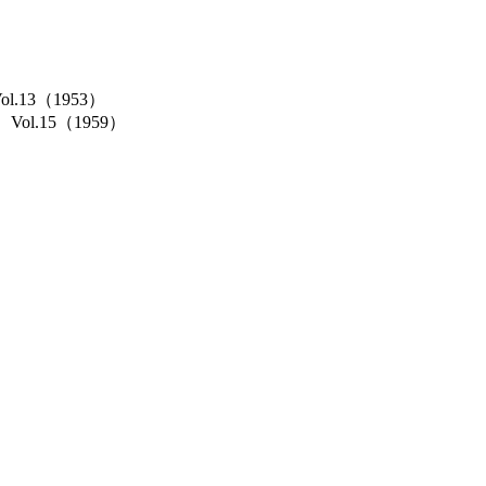
Vol.13（1953）
cs）Vol.15（1959）