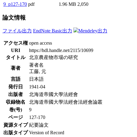
9_p127-170
pdf
1.96 MB
2,050
論文情報
ファイル出力
EndNote Basic出力
Mendeley出力
アクセス権
open access
URI
https://hdl.handle.net/2115/10699
タイトル
北京農産物市場の研究
著者名
著者
工藤, 元
言語
日本語
発行日
1941-04
出版者
北海道帝國大學法經會
収録物名
北海道帝國大學法經會法經會論叢
巻(号)
9
ページ
127-170
資源タイプ
紀要論文
出版タイプ
Version of Record