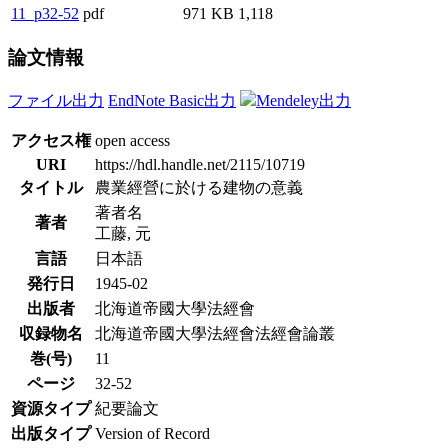
11_p32-52
pdf
971 KB
1,118
論文情報
ファイル出力
EndNote Basic出力
Mendeley出力
アクセス権
open access
URI
https://hdl.handle.net/2115/10719
タイトル
農業經營に於ける建物の意義
著者名
著者
工藤, 元
言語
日本語
発行日
1945-02
出版者
北海道帝國大學法經會
収録物名
北海道帝國大學法經會法經會論叢
巻(号)
11
ページ
32-52
資源タイプ
紀要論文
出版タイプ
Version of Record