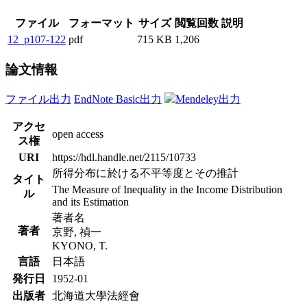
ファイル
フォーマット
サイズ
閲覧回数
説明
12_p107-122
pdf
715 KB
1,206
論文情報
ファイル出力
EndNote Basic出力
Mendeley出力
アクセ
open access
ス権
URI
https://hdl.handle.net/2115/10733
所得分布に於ける不平等度とその推計
タイト
The Measure of Inequality in the Income Distribution
ル
and its Estimation
著者名
著者
京野, 禎一
KYONO, T.
言語
日本語
発行日
1952-01
出版者
北海道大學法經會