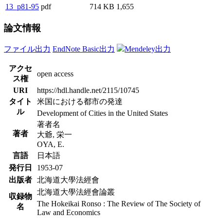
13_p81-95
pdf
714 KB
1,655
論文情報
ファイル出力
EndNote Basic出力
Mendeley出力
アクセ
open access
ス権
URI
https://hdl.handle.net/2115/10745
タイト
米国における都市の発達
ル
Development of Cities in the United States
著者名
著者
大爺, 栄一
OYA, E.
言語
日本語
発行日
1953-07
出版者
北海道大學法經會
北海道大學法經會論叢
収録物
The Hokeikai Ronso : The Review of The Society of
名
Law and Economics