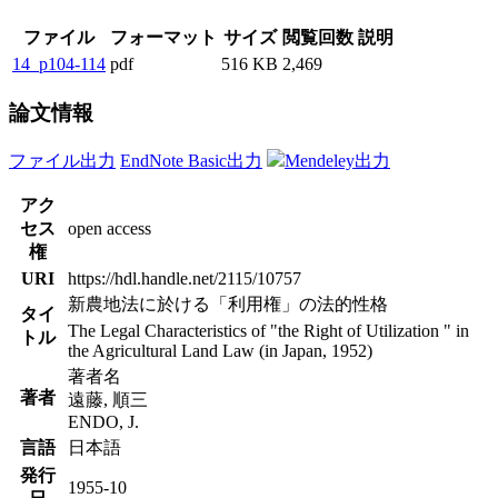
ファイル
フォーマット
サイズ
閲覧回数
説明
14_p104-114
pdf
516 KB
2,469
論文情報
ファイル出力
EndNote Basic出力
Mendeley出力
アク
セス
open access
権
URI
https://hdl.handle.net/2115/10757
新農地法に於ける「利用権」の法的性格
タイ
The Legal Characteristics of "the Right of Utilization " in
トル
the Agricultural Land Law (in Japan, 1952)
著者名
著者
遠藤, 順三
ENDO, J.
言語
日本語
発行
1955-10