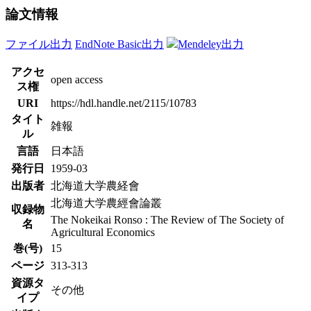
論文情報
ファイル出力
EndNote Basic出力
Mendeley出力
アクセ
open access
ス権
URI
https://hdl.handle.net/2115/10783
タイト
雑報
ル
言語
日本語
発行日
1959-03
出版者
北海道大学農経會
北海道大学農經會論叢
収録物
The Nokeikai Ronso : The Review of The Society of
名
Agricultural Economics
巻(号)
15
ページ
313-313
資源タ
その他
イプ