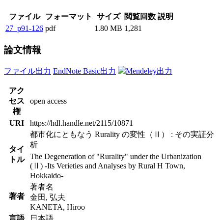
ファイル
フォーマット
サイズ
閲覧回数
説明
27_p91-126
pdf
1.80 MB
1,281
論文情報
ファイル出力
EndNote Basic出力
Mendeley出力
アク
セス
open access
権
URI
https://hdl.handle.net/2115/10871
都市化にともなう Rurality の変性（Ⅱ） : その実証分
析
タイ
The Degeneration of "Rurality" under the Urbanization
トル
(Ⅱ) -Its Verieties and Analyses by Rural H Town,
Hokkaido-
著者名
著者
金田, 弘夫
KANETA, Hiroo
言語
日本語