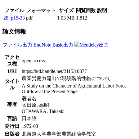
ファイル
フォーマット
サイズ
閲覧回数
説明
28_p15-33
pdf
1.03 MB
1,812
論文情報
ファイル出力
EndNote Basic出力
Mendeley出力
アクセ
open access
ス権
URI
https://hdl.handle.net/2115/10877
農業労働力流出の現段階的性格について
タイト
A Study on the Character of Agricultural Labor Force
ル
Outflow at the Present Stage
著者名
著者
太田原, 高昭
OTAWARA, Takaaki
言語
日本語
発行日
1972-03
出版者
北海道大学農学部農業経済学教室