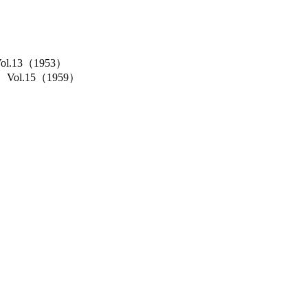
Vol.13（1953）
cs）Vol.15（1959）