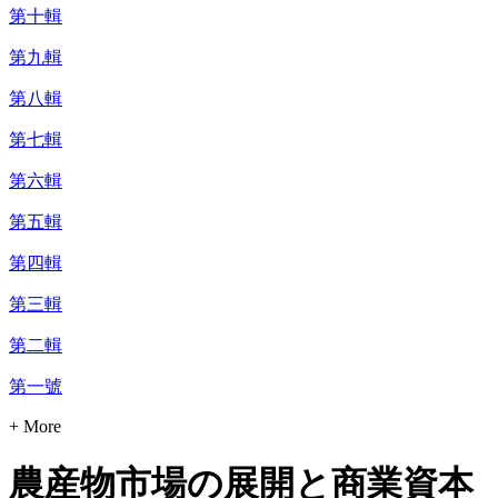
第十輯
第九輯
第八輯
第七輯
第六輯
第五輯
第四輯
第三輯
第二輯
第一號
+ More
農産物市場の展開と商業資本