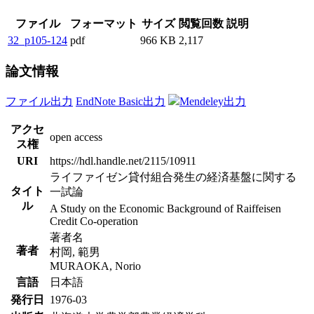
ファイル
フォーマット
サイズ
閲覧回数
説明
32_p105-124
pdf
966 KB
2,117
論文情報
ファイル出力
EndNote Basic出力
Mendeley出力
アクセ
open access
ス権
URI
https://hdl.handle.net/2115/10911
ライファイゼン貸付組合発生の経済基盤に関する
タイト
一試論
ル
A Study on the Economic Background of Raiffeisen
Credit Co-operation
著者名
著者
村岡, 範男
MURAOKA, Norio
言語
日本語
発行日
1976-03