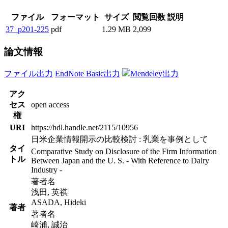
ファイル
フォーマット
サイズ
閲覧回数
説明
37_p201-225
pdf
1.29 MB
2,099
論文情報
ファイル出力
EndNote Basic出力
Mendeley出力
アク
セス
open access
権
URI
https://hdl.handle.net/2115/10956
日米企業情報開示の比較検討 : 乳業を事例として
タイ
Comparative Study on Disclosure of the Firm Information
トル
Between Japan and the U. S. - With Reference to Dairy
Industry -
著者名
浅田, 英祺
ASADA, Hideki
著者
著者名
崎浦, 誠治