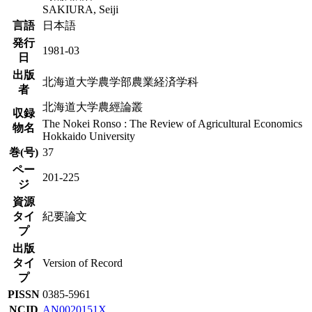
SAKIURA, Seiji
言語
日本語
発行
1981-03
日
出版
北海道大学農学部農業経済学科
者
北海道大学農經論叢
収録
The Nokei Ronso : The Review of Agricultural Economics
物名
Hokkaido University
巻(号)
37
ペー
201-225
ジ
資源
タイ
紀要論文
プ
出版
タイ
Version of Record
プ
PISSN
0385-5961
NCID
AN0020151X