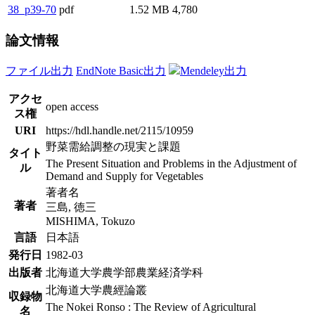
38_p39-70
pdf
1.52 MB
4,780
論文情報
ファイル出力
EndNote Basic出力
Mendeley出力
アクセ
open access
ス権
URI
https://hdl.handle.net/2115/10959
野菜需給調整の現実と課題
タイト
The Present Situation and Problems in the Adjustment of
ル
Demand and Supply for Vegetables
著者名
著者
三島, 徳三
MISHIMA, Tokuzo
言語
日本語
発行日
1982-03
出版者
北海道大学農学部農業経済学科
北海道大学農經論叢
収録物
The Nokei Ronso : The Review of Agricultural
名