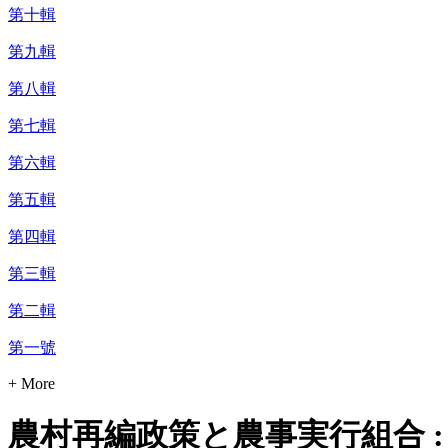
第十輯
第九輯
第八輯
第七輯
第六輯
第五輯
第四輯
第三輯
第二輯
第一號
+ More
農村再編政策と農事実行組合 :