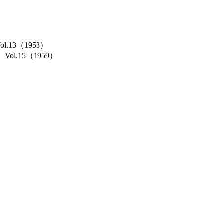
Vol.13（1953）
cs）Vol.15（1959）