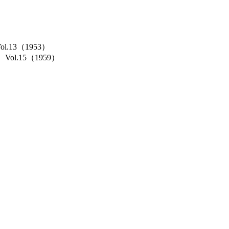
Vol.13（1953）
cs）Vol.15（1959）