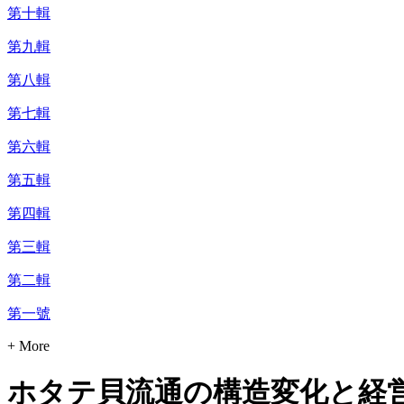
第十輯
第九輯
第八輯
第七輯
第六輯
第五輯
第四輯
第三輯
第二輯
第一號
+ More
ホタテ貝流通の構造変化と経