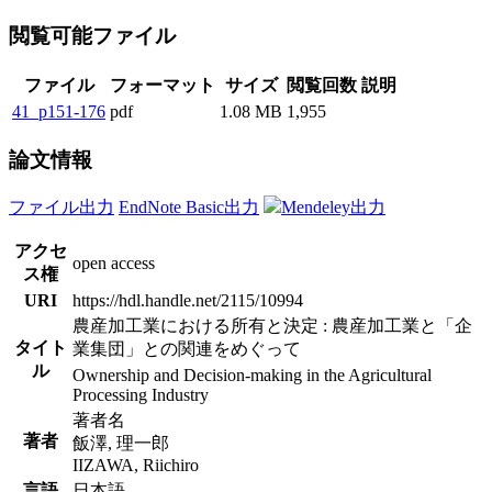
閲覧可能ファイル
ファイル
フォーマット
サイズ
閲覧回数
説明
41_p151-176
pdf
1.08 MB
1,955
論文情報
ファイル出力
EndNote Basic出力
Mendeley出力
アクセ
open access
ス権
URI
https://hdl.handle.net/2115/10994
農産加工業における所有と決定 : 農産加工業と「企
タイト
業集団」との関連をめぐって
ル
Ownership and Decision-making in the Agricultural
Processing Industry
著者名
著者
飯澤, 理一郎
IIZAWA, Riichiro
言語
日本語