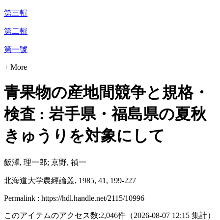
第三輯
第二輯
第一號
+ More
青果物の産地間競争と規格・
検査 : 岩手県・福島県の夏秋
きゅうりを対象にして
飯澤, 理一郎; 京野, 禎一
北海道大学農經論叢, 1985, 41, 199-227
Permalink : https://hdl.handle.net/2115/10996
このアイテムのアクセス数:
2,046
件
（
2026-08-07
12:15 集計
）