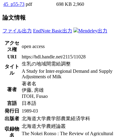
45_p55-73
pdf
698 KB
2,960
論文情報
ファイル出力
EndNote Basic出力
Mendeley出力
アクセ
open access
ス権
URI
https://hdl.handle.net/2115/11028
生乳の地域間需給調整
タイト
A Study for Inter-regional Demand and Supply
ル
Adjustments of Milk
著者名
著者
伊藤, 房雄
ITOH, Fusao
言語
日本語
発行日
1989-03
出版者
北海道大学農学部農業経済学科
北海道大学農經論叢
収録物
The Nokei Ronso : The Review of Agricultural
名