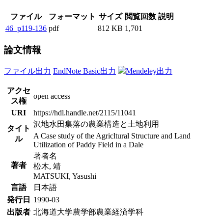
ファイル
フォーマット
サイズ
閲覧回数
説明
46_p119-136
pdf
812 KB
1,701
論文情報
ファイル出力
EndNote Basic出力
Mendeley出力
アクセ
open access
ス権
URI
https://hdl.handle.net/2115/11041
沢地水田集落の農業構造と土地利用
タイト
A Case study of the Agricltural Structure and Land
ル
Utilization of Paddy Field in a Dale
著者名
著者
松木, 靖
MATSUKI, Yasushi
言語
日本語
発行日
1990-03
出版者
北海道大学農学部農業経済学科