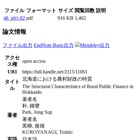
ファイル
フォーマット
サイズ
閲覧回数
説明
48_p61-82
pdf
916 KB
1,402
論文情報
ファイル出力
EndNote Basic出力
Mendeley出力
アクセ
open access
ス権
URI
https://hdl.handle.net/2115/11061
北海道における農村財政の特質
タイト
The Structural Characteristics of Rural Public Finance in
ル
Hokkaido
著者名
朴, 鍾燮
Park, Jong Sup
著者
著者名
黒柳, 俊雄
KUROYANAGI, Toshio
言語
日本語