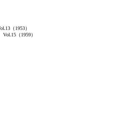
Vol.13（1953）
cs）Vol.15（1959）