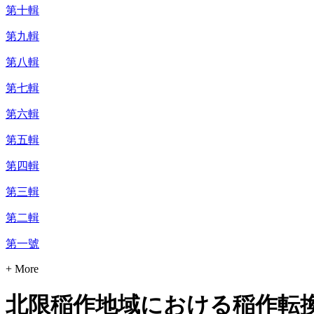
第十輯
第九輯
第八輯
第七輯
第六輯
第五輯
第四輯
第三輯
第二輯
第一號
+ More
北限稲作地域における稲作転