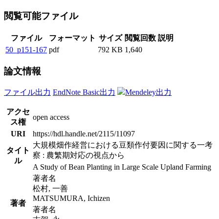
閲覧可能ファイル
ファイル
フォーマット
サイズ
閲覧回数
説明
50_p151-167
pdf
792 KB
1,640
論文情報
ファイル出力
EndNote Basic出力
Mendeley出力
アクセ
open access
ス権
URI
https://hdl.handle.net/2115/11097
大規模畑作経営における豆類作付要因に関する一考
タイト
察 : 農繁期対応の視点から
ル
A Study of Bean Planting in Large Scale Upland Farming
著者名
松村, 一善
MATSUMURA, Ichizen
著者
著者名