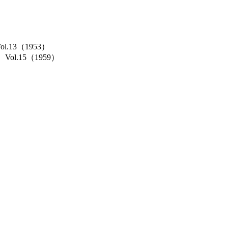
Vol.13（1953）
cs）Vol.15（1959）