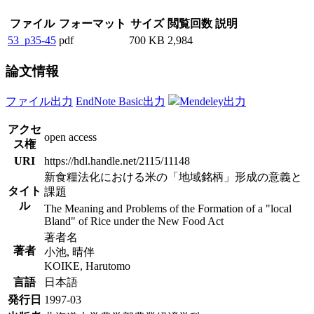
ファイル
フォーマット
サイズ
閲覧回数
説明
53_p35-45
pdf
700 KB
2,984
論文情報
ファイル出力
EndNote Basic出力
Mendeley出力
アクセ
open access
ス権
URI
https://hdl.handle.net/2115/11148
新食糧法化における米の「地域銘柄」形成の意義と
タイト
課題
ル
The Meaning and Problems of the Formation of a "local
Bland" of Rice under the New Food Act
著者名
著者
小池, 晴伴
KOIKE, Harutomo
言語
日本語
発行日
1997-03