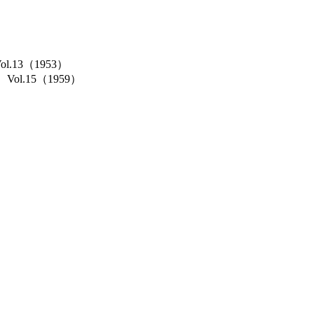
Vol.13（1953）
cs）Vol.15（1959）