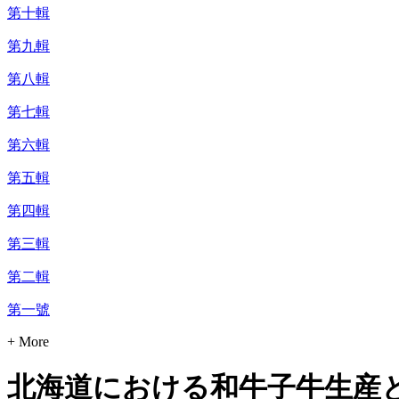
第十輯
第九輯
第八輯
第七輯
第六輯
第五輯
第四輯
第三輯
第二輯
第一號
+ More
北海道における和牛子牛生産