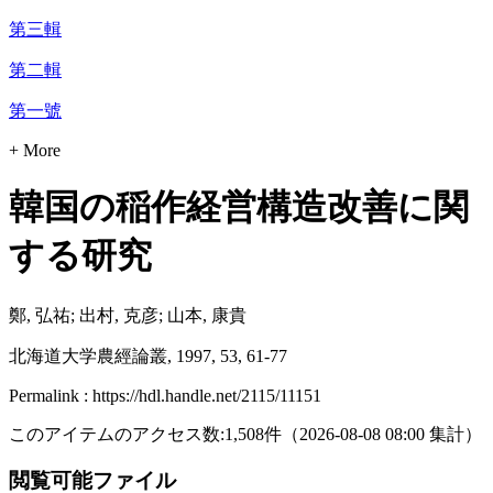
第三輯
第二輯
第一號
+ More
韓国の稲作経営構造改善に関
する研究
鄭, 弘祐; 出村, 克彦; 山本, 康貴
北海道大学農經論叢, 1997, 53, 61-77
Permalink : https://hdl.handle.net/2115/11151
このアイテムのアクセス数:
1,508
件
（
2026-08-08
08:00 集計
）
閲覧可能ファイル