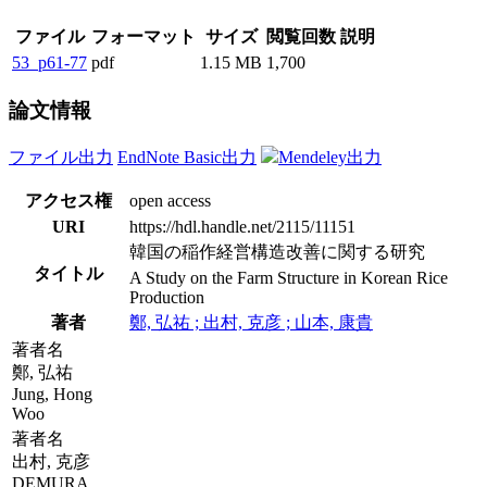
ファイル
フォーマット
サイズ
閲覧回数
説明
53_p61-77
pdf
1.15 MB
1,700
論文情報
ファイル出力
EndNote Basic出力
Mendeley出力
アクセス権
open access
URI
https://hdl.handle.net/2115/11151
韓国の稲作経営構造改善に関する研究
タイトル
A Study on the Farm Structure in Korean Rice
Production
著者
鄭, 弘祐 ; 出村, 克彦 ; 山本, 康貴
著者名
鄭, 弘祐
Jung, Hong
Woo
著者名
出村, 克彦
DEMURA,