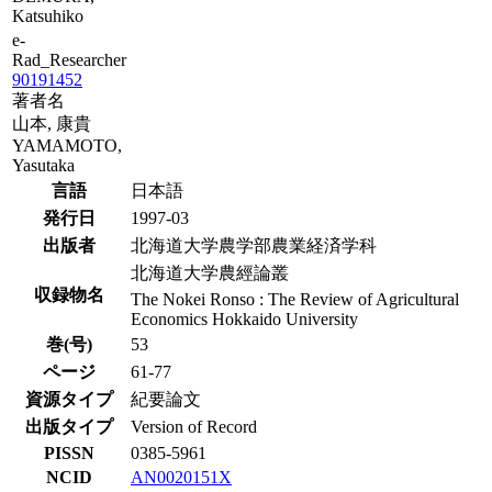
Katsuhiko
e-
Rad_Researcher
90191452
著者名
山本, 康貴
YAMAMOTO,
Yasutaka
言語
日本語
発行日
1997-03
出版者
北海道大学農学部農業経済学科
北海道大学農經論叢
収録物名
The Nokei Ronso : The Review of Agricultural
Economics Hokkaido University
巻(号)
53
ページ
61-77
資源タイプ
紀要論文
出版タイプ
Version of Record
PISSN
0385-5961
NCID
AN0020151X