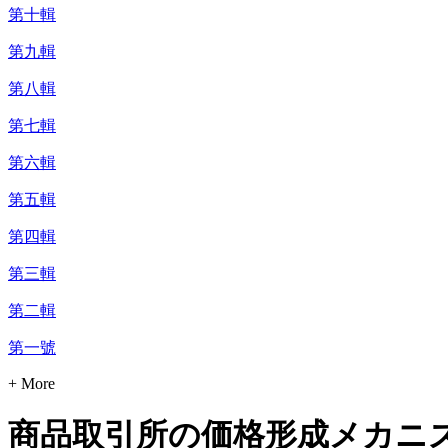
第十輯
第九輯
第八輯
第七輯
第六輯
第五輯
第四輯
第三輯
第二輯
第一號
+ More
商品取引所の価格形成メカニ