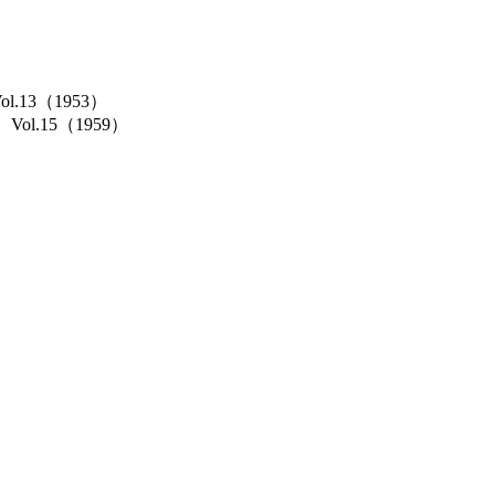
Vol.13（1953）
cs）Vol.15（1959）