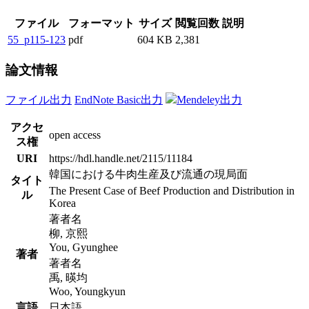
ファイル
フォーマット
サイズ
閲覧回数
説明
55_p115-123
pdf
604 KB
2,381
論文情報
ファイル出力
EndNote Basic出力
Mendeley出力
アクセ
open access
ス権
URI
https://hdl.handle.net/2115/11184
韓国における牛肉生産及び流通の現局面
タイト
The Present Case of Beef Production and Distribution in
ル
Korea
著者名
柳, 京熙
You, Gyunghee
著者
著者名
禹, 暎均
Woo, Youngkyun
言語
日本語