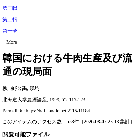
第三輯
第二輯
第一號
+ More
韓国における牛肉生産及び流
通の現局面
柳, 京熙; 禹, 暎均
北海道大学農經論叢, 1999, 55, 115-123
Permalink : https://hdl.handle.net/2115/11184
このアイテムのアクセス数:
1,628
件
（
2026-08-07
23:13 集計
）
閲覧可能ファイル