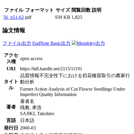
ファイル
フォーマット
サイズ
閲覧回数
説明
56_p51-62
pdf
939 KB
1,825
論文情報
ファイル出力
EndNote Basic出力
Mendeley出力
アクセ
open access
ス権
URI
https://hdl.handle.net/2115/11191
品質情報不完全性下における切花種苗取引の農家行
タイト
動分析
ル
Farmer Action Analysis of Cut Flower Seedlings Under
Imperfect Quality Information
著者名
著者
桟敷, 孝浩
SAJIKI, Takohiro
言語
日本語
発行日
2000-03