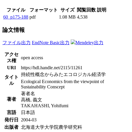
ファイル
フォーマット
サイズ
閲覧回数
説明
60_p175-188
pdf
1.08 MB
4,538
論文情報
ファイル出力
EndNote Basic出力
Mendeley出力
アクセ
open access
ス権
URI
https://hdl.handle.net/2115/11261
持続性概念からみたエコロジカル経済学
タイト
Ecological Economics from the viewpoint of
ル
Sustainability Conscept
著者名
著者
高橋, 義文
TAKAHASHI, Yohifumi
言語
日本語
発行日
2004-03
出版者
北海道大学大学院農学研究科