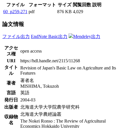
ファイル
フォーマット
サイズ
閲覧回数
説明
60_p259-271
pdf
876 KB
4,029
論文情報
ファイル出力
EndNote Basic出力
Mendeley出力
アクセ
open access
ス権
URI
https://hdl.handle.net/2115/11268
タイト
Revision of Japan's Basic Law on Agriculture and Its
Features
ル
著者名
著者
MISHIMA, Tokuzoh
言語
英語
発行日
2004-03
出版者
北海道大学大学院農学研究科
北海道大学農經論叢
収録物
The Nokei Ronso : The Review of Agricultural
名
Economics Hokkaido University