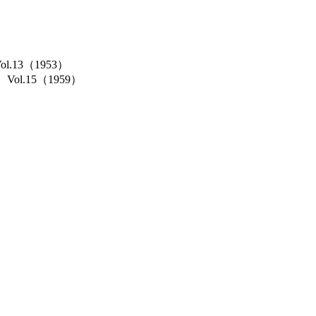
Vol.13（1953）
cs）Vol.15（1959）