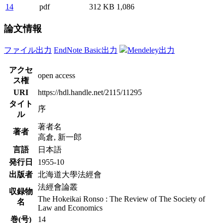
14
pdf
312 KB
1,086
論文情報
ファイル出力
EndNote Basic出力
Mendeley出力
アクセ
open access
ス権
URI
https://hdl.handle.net/2115/11295
タイト
序
ル
著者名
著者
高倉, 新一郎
言語
日本語
発行日
1955-10
出版者
北海道大學法經會
法經會論叢
収録物
The Hokeikai Ronso : The Review of The Society of
名
Law and Economics
巻(号)
14