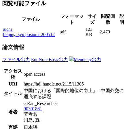
閲覧可能ファイル
フォーマッ
サイ
閲覧回
説
ファイル
ト
ズ
数
明
aichi-
123
pdf
2,479
beijing_symposium_200512
KB
論文情報
ファイル出力
EndNote Basic出力
Mendeley出力
アクセス
open access
権
URI
https://hdl.handle.net/2115/11305
中国における「国際的地位の向上」 : 中国外交に
タイトル
通底する課題
e-Rad_Researcher
90301861
著者
著者名
川島, 真
言語
日本語