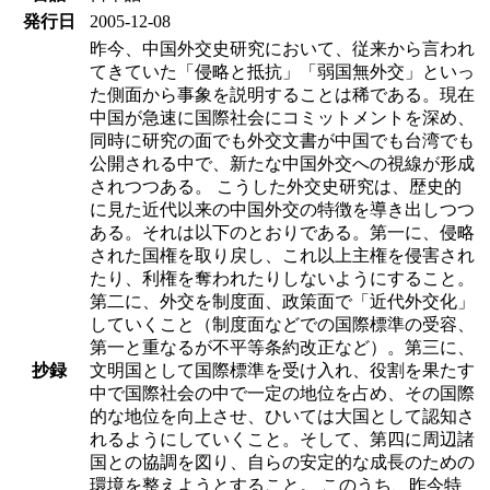
発行日
2005-12-08
昨今、中国外交史研究において、従来から言われ
てきていた「侵略と抵抗」「弱国無外交」といっ
た側面から事象を説明することは稀である。現在
中国が急速に国際社会にコミットメントを深め、
同時に研究の面でも外交文書が中国でも台湾でも
公開される中で、新たな中国外交への視線が形成
されつつある。 こうした外交史研究は、歴史的
に見た近代以来の中国外交の特徴を導き出しつつ
ある。それは以下のとおりである。第一に、侵略
された国権を取り戻し、これ以上主権を侵害され
たり、利権を奪われたりしないようにすること。
第二に、外交を制度面、政策面で「近代外交化」
していくこと（制度面などでの国際標準の受容、
第一と重なるが不平等条約改正など）。第三に、
抄録
文明国として国際標準を受け入れ、役割を果たす
中で国際社会の中で一定の地位を占め、その国際
的な地位を向上させ、ひいては大国として認知さ
れるようにしていくこと。そして、第四に周辺諸
国との協調を図り、自らの安定的な成長のための
環境を整えようとすること。 このうち、昨今特