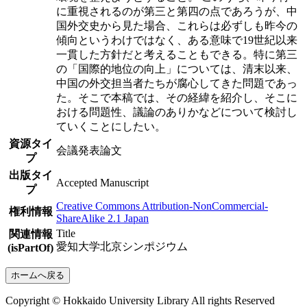
に重視されるのが第三と第四の点であろうが、中
国外交史から見た場合、これらは必ずしも昨今の
傾向というわけではなく、ある意味で19世紀以来
一貫した方針だと考えることもできる。特に第三
の「国際的地位の向上」については、清末以来、
中国の外交担当者たちが腐心してきた問題であっ
た。そこで本稿では、その経緯を紹介し、そこに
おける問題性、議論のありかなどについて検討し
ていくことにしたい。
資源タイ
会議発表論文
プ
出版タイ
Accepted Manuscript
プ
Creative Commons Attribution-NonCommercial-
権利情報
ShareAlike 2.1 Japan
Title
関連情報
愛知大学北京シンポジウム
(isPartOf)
ホームへ戻る
Copyright © Hokkaido University Library All rights Reserved